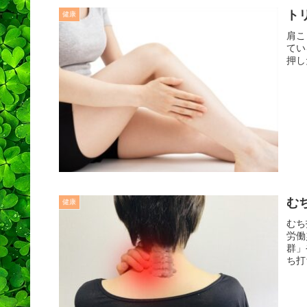
ト
健康
肩こ
てい
押し
む
健康
むち
労働
群」
ち打