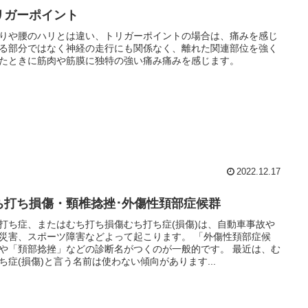
リガーポイント
りや腰のハリとは違い、トリガーポイントの場合は、痛みを感じ
る部分ではなく神経の走行にも関係なく、離れた関連部位を強く
たときに筋肉や筋膜に独特の強い痛み痛みを感じます。
2022.12.17
ち打ち損傷・頸椎捻挫･外傷性頚部症候群
打ち症、またはむち打ち損傷むち打ち症(損傷)は、自動車事故や
災害、スポーツ障害などよって起こります。 「外傷性頚部症候
や「頚部捻挫」などの診断名がつくのが一般的です。 最近は、む
ち症(損傷)と言う名前は使わない傾向があります...