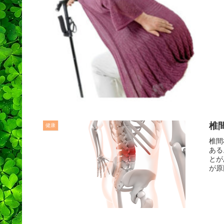
椎
健康
椎間
ある
とが
が原