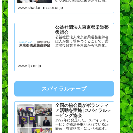
折や脱臼の整復技術をさらに高
め、次代にその技術を繋げる事を
www.shadan-nissei.or.jp
目的としています。 柔道大会関連
当会主催の柔道大会について、こ
ちらからご覧いただけます。 日本
機能訓練指...
公益社団法人東京都柔道整
復師会
公益社団法人東京都柔道整復師会
は人が集う場をつくることで、柔
道整復師業界を東京から活性化さ
せます。『世代を繋ぐ、未来を紡
ぐ』衆知を結集して、先人達が伝
えてくれた素晴らしい技術、知識
を次世代に紡ぎます。
www.tjs.or.jp
スパイラルテープ
全国の協会員がボランティ
ア活動を実施│スパイラルテ
ーピング協会
1992年に発足した、スパイラルテ
ーピング療法を取り入れている治
療家（有資格者）により構成する
学術団体です。全国の協会員が、