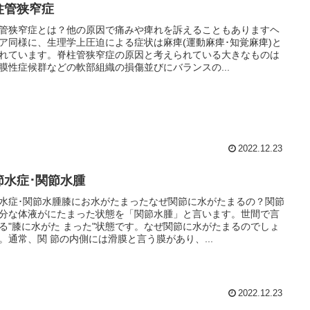
柱管狭窄症
管狭窄症とは？他の原因で痛みや痺れを訴えることもありますヘ
ア同様に、生理学上圧迫による症状は麻痺(運動麻痺･知覚麻痺)と
れています。脊柱管狭窄症の原因と考えられている大きなものは
膜性症候群などの軟部組織の損傷並びにバランスの...
2022.12.23
節水症･関節水腫
水症･関節水腫膝にお水がたまったなぜ関節に水がたまるの？関節
分な体液がにたまった状態を「関節水腫」と言います。世間で言
る"膝に水がた まった"状態です。なぜ関節に水がたまるのでしょ
。通常、関 節の内側には滑膜と言う膜があり、...
2022.12.23