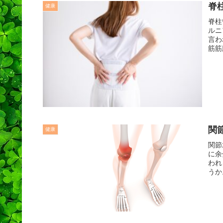
脊
健康
脊柱
ルニ
言わ
筋筋
関
健康
関節
に余
われ
うか