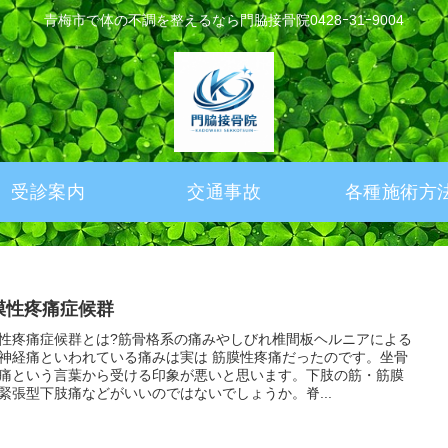
青梅市で体の不調を整えるなら門脇接骨院0428ｰ31ｰ9004
受診案内
交通事故
各種施術方
膜性疼痛症候群
性疼痛症候群とは?筋骨格系の痛みやしびれ椎間板ヘルニアによる
神経痛といわれている痛みは実は 筋膜性疼痛だったのです。坐骨
痛という言葉から受ける印象が悪いと思います。下肢の筋・筋膜
緊張型下肢痛などがいいのではないでしょうか。脊...