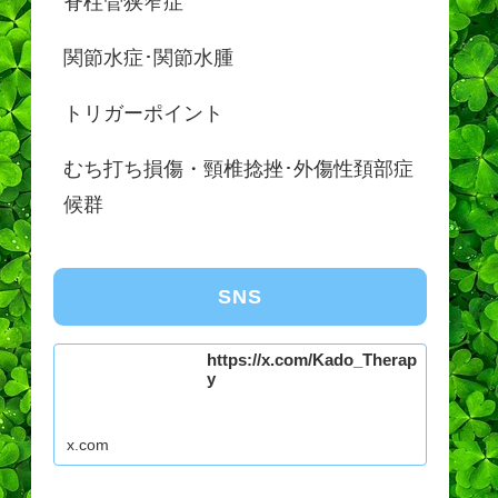
脊柱管狭窄症
関節水症･関節水腫
トリガーポイント
むち打ち損傷・頸椎捻挫･外傷性頚部症
候群
SNS
https://x.com/Kado_Therap
y
x.com