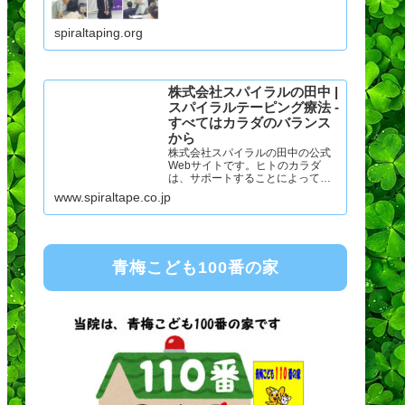
当協会を窓口として講演会・スポ
ーツ競技大会の救護ボランティア
spiraltaping.org
に参加、活躍しております。
株式会社スパイラルの田中 |
スパイラルテーピング療法 -
すべてはカラダのバランス
から
株式会社スパイラルの田中の公式
Webサイトです。ヒトのカラダ
は、サポートすることによってモ
ット快適な状態になります。私た
www.spiraltape.co.jp
ちはスパイラルテープ療法を通し
ヒトのカラダにもっと身近で優し
いバランスサポートを目指してい
ます。
青梅こども100番の家