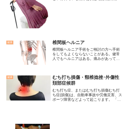
ったのです。坐骨神経痛という言葉から
受ける印象が悪いと思います。下肢の
筋・筋膜痛、緊張型下肢痛などがいいの
ではないでしょうか。脊...
椎間板ヘルニア
健康
椎間板ヘルニア手術をご検討の方へ手術
をしてもよくならないことがある。健常
人でもヘルニアはある。痛みがあっても
ヘルニアがないことがある。保存的治療
で簡単に治ることがある。生理学的にヘ
ルニアが原因ということが説明できな
むち打ち損傷・頸椎捻挫･外傷性
い。様々な原因があるのかも...
健康
頚部症候群
むち打ち症、またはむち打ち損傷むち打
ち症(損傷)は、自動車事故や労働災害、ス
ポーツ障害などよって起こります。 「外
傷性頚部症候群」や「頚部捻挫」などの
診断名がつくのが一般的です。 最近は、
むち打ち症(損傷)と言う名前は使わない傾
向があります...