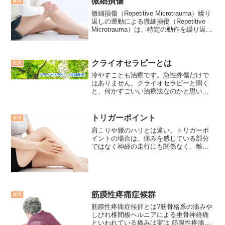
微細損傷
健康
微細損傷（Repetitive Microtrauma）繰り
返しの運動による微細損傷（Repetitive
Microtrauma）は、特定の動作を繰り返す
ことで、筋肉、腱、靭帯、関節、骨など
の組織に小さな損傷が蓄積する現象で
す。これらの損...
クライオセラピーとは
医療
冷やすことも治療です。急性外傷だけで
はありません。クライオセラピーと聞く
と、何かすごいい治療法なのかと思いま
すが、冷やすのcryo、療法のtherapyで
「冷却療法」のことを言います。 氷や氷
水・冷却剤を使用して、患部を冷やすこ
トリガーポイント
健康
とにより炎症...
肩こりや腰のハリとは違い、トリガーポ
イントの場合は、痛みを感じている部分
ではなく神経の走行にも関係なく、離れ
た関連部位を強く押したときに筋肉や筋
膜に独特の強い痛み痛みを感じます。
筋膜性疼痛症候群
健康
筋膜性疼痛症候群とは?筋骨格系の痛みや
しびれ椎間板ヘルニアによる坐骨神経痛
といわれている痛みは実は 筋膜性疼痛だ