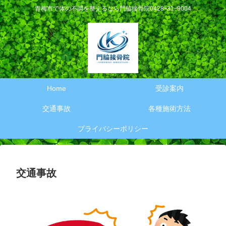
青梅市で体の不調を整えるなら門脇接骨院0428ｰ31ｰ9004
Home
受診案内
交通事故
各種施術方法
プライバシーポリシー
交通事故