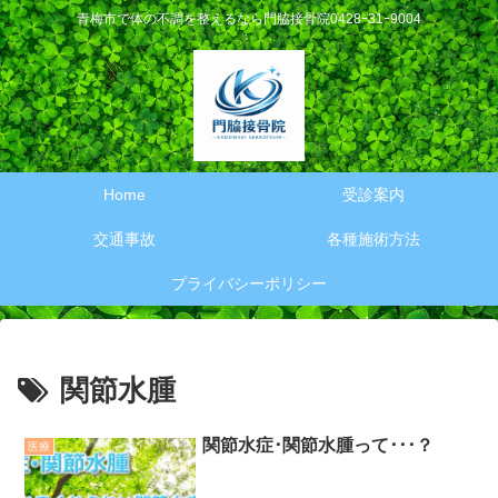
青梅市で体の不調を整えるなら門脇接骨院0428ｰ31ｰ9004
Home
受診案内
交通事故
各種施術方法
プライバシーポリシー
関節水腫
関節水症･関節水腫って･･･？
医療