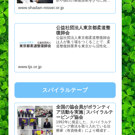
折や脱臼の整復技術をさらに高
め、次代にその技術を繋げる事を
www.shadan-nissei.or.jp
目的としています。 柔道大会関連
当会主催の柔道大会について、こ
ちらからご覧いただけます。 日本
機能訓練指...
公益社団法人東京都柔道整
復師会
公益社団法人東京都柔道整復師会
は人が集う場をつくることで、柔
道整復師業界を東京から活性化さ
せます。『世代を繋ぐ、未来を紡
ぐ』衆知を結集して、先人達が伝
えてくれた素晴らしい技術、知識
を次世代に紡ぎます。
www.tjs.or.jp
スパイラルテープ
全国の協会員がボランティ
ア活動を実施│スパイラルテ
ーピング協会
1992年に発足した、スパイラルテ
ーピング療法を取り入れている治
療家（有資格者）により構成する
学術団体です。全国の協会員が、