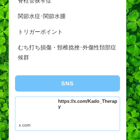
脊柱管狭窄症
関節水症･関節水腫
トリガーポイント
むち打ち損傷・頸椎捻挫･外傷性頚部症
候群
SNS
https://x.com/Kado_Therap
y
x.com