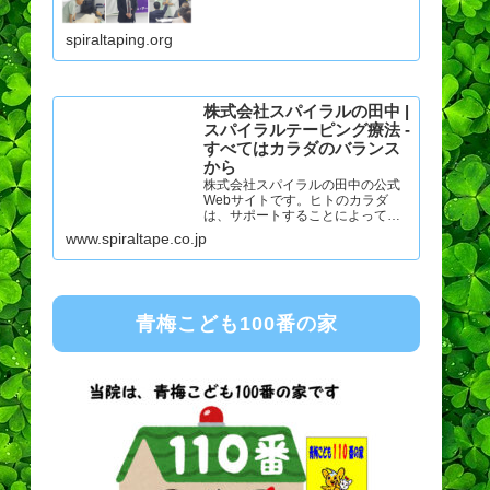
当協会を窓口として講演会・スポ
ーツ競技大会の救護ボランティア
spiraltaping.org
に参加、活躍しております。
株式会社スパイラルの田中 |
スパイラルテーピング療法 -
すべてはカラダのバランス
から
株式会社スパイラルの田中の公式
Webサイトです。ヒトのカラダ
は、サポートすることによってモ
ット快適な状態になります。私た
www.spiraltape.co.jp
ちはスパイラルテープ療法を通し
ヒトのカラダにもっと身近で優し
いバランスサポートを目指してい
ます。
青梅こども100番の家