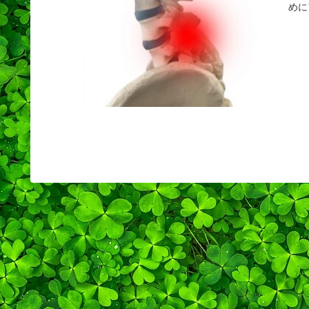
めに
縮を