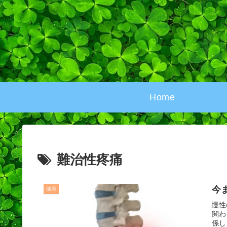
Home
難治性疼痛
今
健康
慢性
関わ
係し