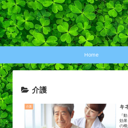
Home
介護
キ
介護
『動
効果
の概