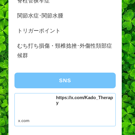
脊柱管狭窄症
関節水症･関節水腫
トリガーポイント
むち打ち損傷・頸椎捻挫･外傷性頚部症
候群
SNS
https://x.com/Kado_Therap
y
x.com