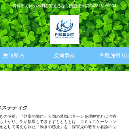
青梅市で体の不調を整えるなら門脇接骨院0428ｰ31ｰ9004
受診案内
交通事故
各種施術方
ネステティク
きの感覚』『効率的動作』人間の運動パターンを理解すれば治療
も上がり、生活指導もできますもともとは、コミュニケーション
念として考えられた『動きの感覚』を、障害児の教育や看護の世