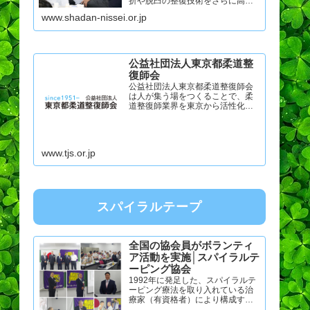
折や脱臼の整復技術をさらに高
め、次代にその技術を繋げる事を
www.shadan-nissei.or.jp
目的としています。 柔道大会関連
当会主催の柔道大会について、こ
ちらからご覧いただけます。 日本
機能訓練指...
公益社団法人東京都柔道整
復師会
公益社団法人東京都柔道整復師会
は人が集う場をつくることで、柔
道整復師業界を東京から活性化さ
せます。『世代を繋ぐ、未来を紡
ぐ』衆知を結集して、先人達が伝
えてくれた素晴らしい技術、知識
を次世代に紡ぎます。
www.tjs.or.jp
スパイラルテープ
全国の協会員がボランティ
ア活動を実施│スパイラルテ
ーピング協会
1992年に発足した、スパイラルテ
ーピング療法を取り入れている治
療家（有資格者）により構成する
学術団体です。全国の協会員が、