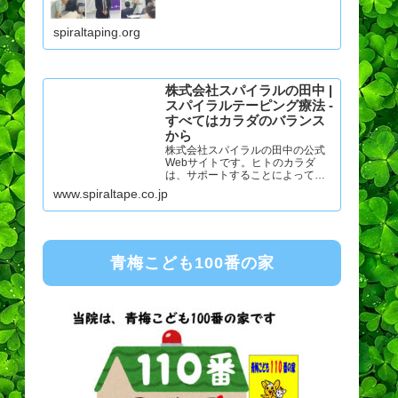
当協会を窓口として講演会・スポ
ーツ競技大会の救護ボランティア
spiraltaping.org
に参加、活躍しております。
株式会社スパイラルの田中 |
スパイラルテーピング療法 -
すべてはカラダのバランス
から
株式会社スパイラルの田中の公式
Webサイトです。ヒトのカラダ
は、サポートすることによってモ
ット快適な状態になります。私た
www.spiraltape.co.jp
ちはスパイラルテープ療法を通し
ヒトのカラダにもっと身近で優し
いバランスサポートを目指してい
ます。
青梅こども100番の家